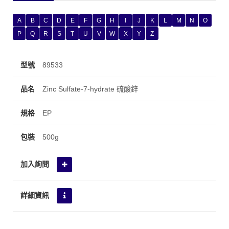
A
B
C
D
E
F
G
H
I
J
K
L
M
N
O
P
Q
R
S
T
U
V
W
X
Y
Z
89533
Zinc Sulfate-7-hydrate 硫酸鋅
EP
500g