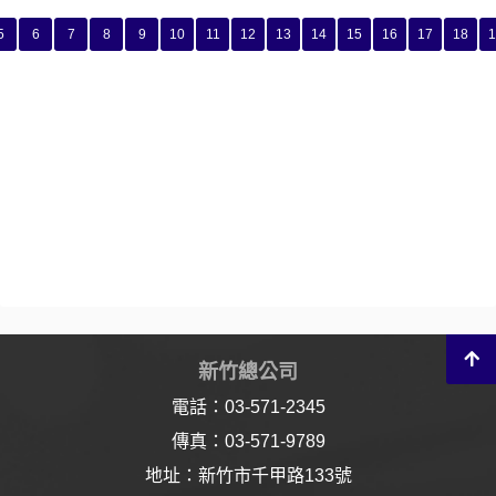
5
6
7
8
9
10
11
12
13
14
15
16
17
18
1
新竹總公司
電話：03-571-2345
傳真：03-571-9789
地址：新竹市千甲路133號