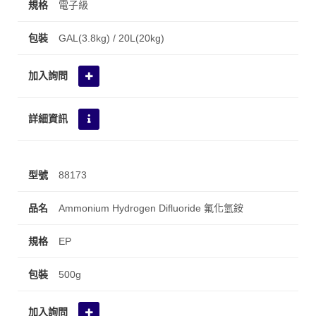
電子級
GAL(3.8kg) / 20L(20kg)
88173
Ammonium Hydrogen Difluoride 氟化氫銨
EP
500g