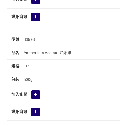
83593
Ammonium Acetate 醋酸銨
EP
500g