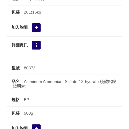
20L(16kg)
80873
Aluminum Ammonium Sulfate-12-hydrate 硫酸鋁銨
(銨明礬)
EP
500g