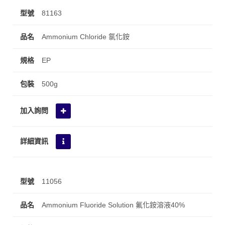
81163
Ammonium Chloride 氯化銨
EP
500g
11056
Ammonium Fluoride Solution 氟化銨溶液40%