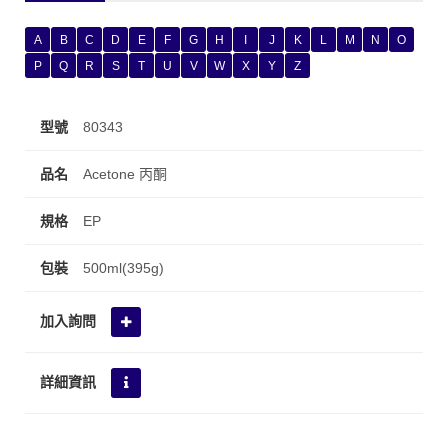
A
B
C
D
E
F
G
H
I
J
K
L
M
N
O
P
Q
R
S
T
U
V
W
X
Y
Z
80343
Acetone 丙酮
EP
500ml(395g)