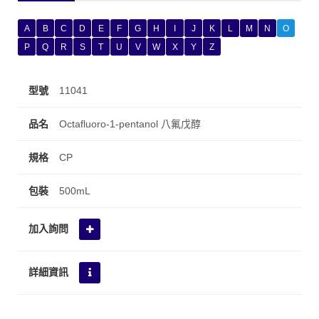
A
B
C
D
E
F
G
H
I
J
K
L
M
N
O
P
Q
R
S
T
U
V
W
X
Y
Z
11041
Octafluoro-1-pentanol 八氟戊醇
CP
500mL