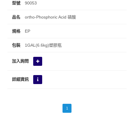
90053
ortho-Phosphoric Acid 磷酸
EP
1GAL(6.6kg)塑膠瓶
1