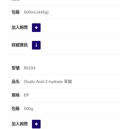
500mL(445g)
85193
Oxalic Acid-2-hydrate 草酸
EP
500g