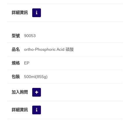
90053
ortho-Phosphoric Acid 磷酸
EP
500ml(855g)