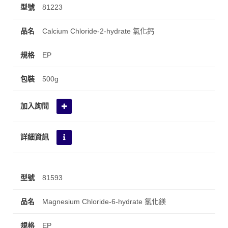
81223
Calcium Chloride-2-hydrate 氯化鈣
EP
500g
81593
Magnesium Chloride-6-hydrate 氯化鎂
EP