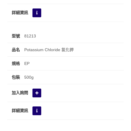
81213
Potassium Chloride 氯化鉀
EP
500g