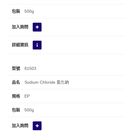
500g
81503
Sodium Chloride 氯化鈉
EP
500g