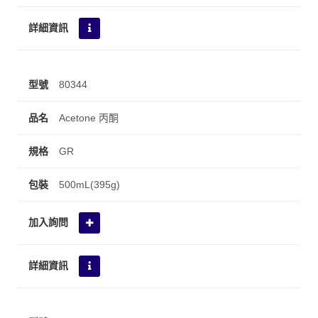
80344
Acetone 丙酮
GR
500mL(395g)