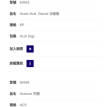
83553
Acetic Acid, Glacial 冰醋酸
EP
4L(4.2kg)
80345
Acetone 丙酮
ACS