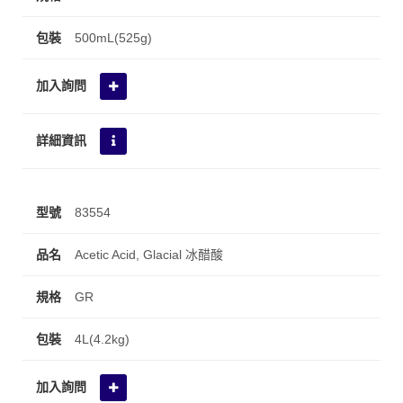
500mL(525g)
83554
Acetic Acid, Glacial 冰醋酸
GR
4L(4.2kg)