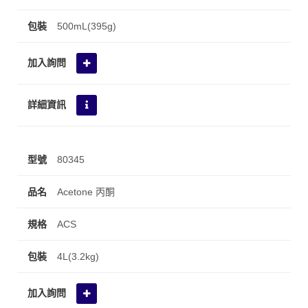
500mL(395g)
80345
Acetone 丙酮
ACS
4L(3.2kg)