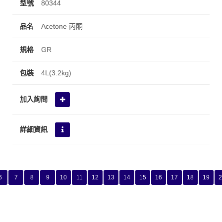
80344
Acetone 丙酮
GR
4L(3.2kg)
6
7
8
9
10
11
12
13
14
15
16
17
18
19
2