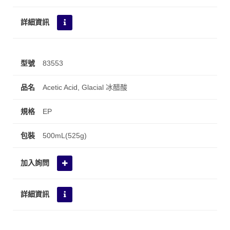
83553
Acetic Acid, Glacial 冰醋酸
EP
500mL(525g)