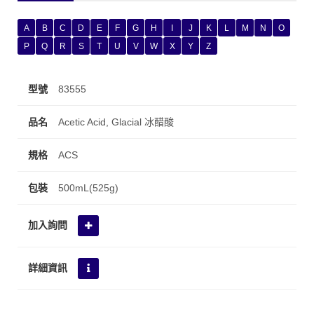
A
B
C
D
E
F
G
H
I
J
K
L
M
N
O
P
Q
R
S
T
U
V
W
X
Y
Z
83555
Acetic Acid, Glacial 冰醋酸
ACS
500mL(525g)