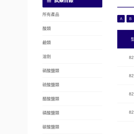
試藥目錄
所有產品
A
B
酸類
鹼類
溶劑
82
硝酸鹽類
82
硫酸鹽類
82
醋酸鹽類
82
磷酸鹽類
碳酸鹽類