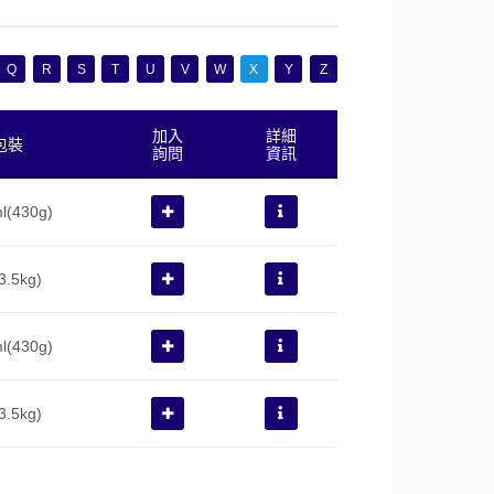
Q
R
S
T
U
V
W
X
Y
Z
加入
詳細
包裝
詢問
資訊
l(430g)
3.5kg)
l(430g)
3.5kg)