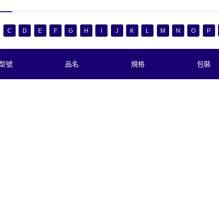
C
D
E
F
G
H
I
J
K
L
M
N
O
P
型號
品名
規格
包裝