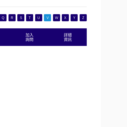
Q
R
S
T
U
V
W
X
Y
Z
加入
詳細
詢問
資訊