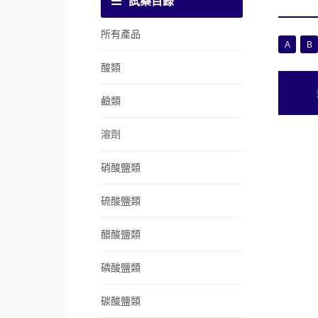
試藥目錄
所有產品
A
B
酸類
鹼類
溶劑
硝酸鹽類
硫酸鹽類
醋酸鹽類
磷酸鹽類
碳酸鹽類