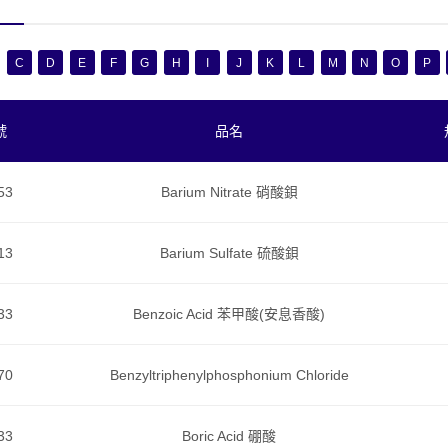
C
D
E
F
G
H
I
J
K
L
M
N
O
P
號
品名
53
Barium Nitrate 硝酸鋇
13
Barium Sulfate 硫酸鋇
33
Benzoic Acid 苯甲酸(安息香酸)
70
Benzyltriphenylphosphonium Chloride
33
Boric Acid 硼酸