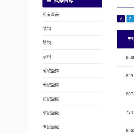
試藥目錄
所有產品
A
B
酸類
型
鹼類
溶劑
856
硝酸鹽類
899
硫酸鹽類
807
醋酸鹽類
794
磷酸鹽類
碳酸鹽類
886