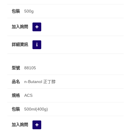
500g
88105
n-Butanol 正丁醇
ACS
500ml(400g)