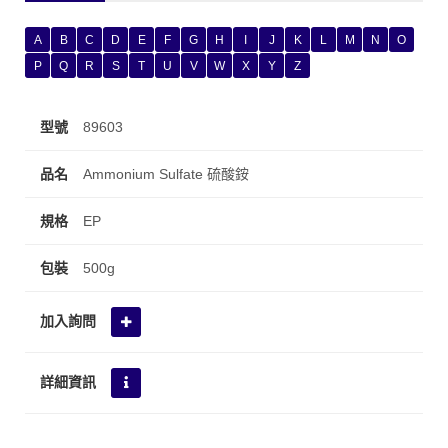
A
B
C
D
E
F
G
H
I
J
K
L
M
N
O
P
Q
R
S
T
U
V
W
X
Y
Z
89603
Ammonium Sulfate 硫酸銨
EP
500g