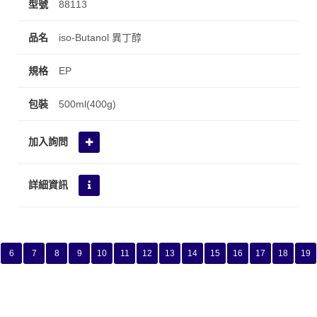
88113
iso-Butanol 異丁醇
EP
500ml(400g)
6
7
8
9
10
11
12
13
14
15
16
17
18
19