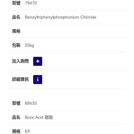
79470
Benzyltriphenylphosphonium Chloride
25kg
88633
Boric Acid 硼酸
EP