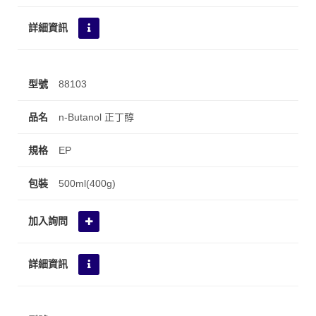
88103
n-Butanol 正丁醇
EP
500ml(400g)