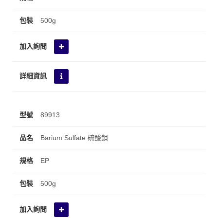
500g
89913
Barium Sulfate 硫酸鋇
EP
500g