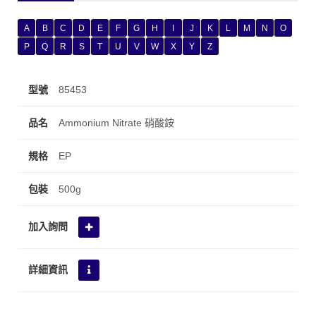
A
B
C
D
E
F
G
H
I
J
K
L
M
N
O
P
Q
R
S
T
U
V
W
X
Y
Z
85453
Ammonium Nitrate 硝酸銨
EP
500g