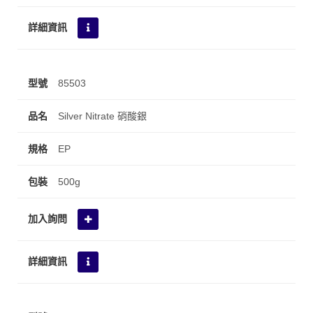
85503
Silver Nitrate 硝酸銀
EP
500g