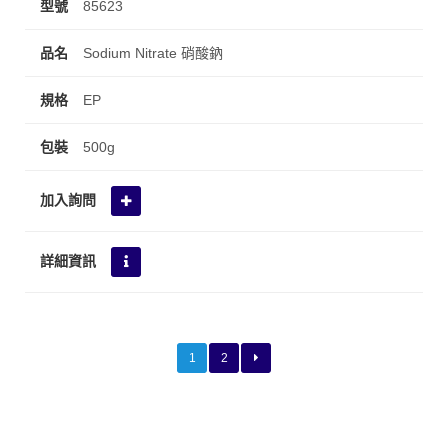
85623
Sodium Nitrate 硝酸鈉
EP
500g
1
2