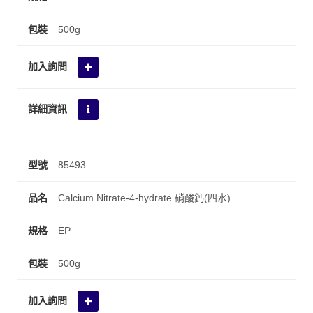
500g
85493
Calcium Nitrate-4-hydrate 硝酸鈣(四水)
EP
500g