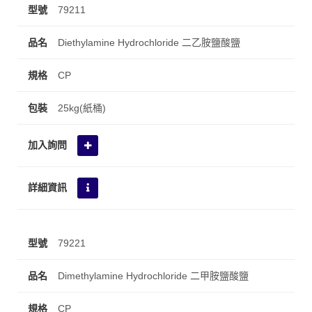
79211
Diethylamine Hydrochloride 二乙胺鹽酸鹽
CP
25kg(紙桶)
79221
Dimethylamine Hydrochloride 二甲胺鹽酸鹽
CP