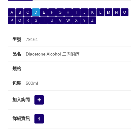
A
B
C
D
E
F
G
H
I
J
K
L
M
N
O
P
Q
R
S
T
U
V
W
X
Y
Z
79161
Diacetone Alcohol 二丙酮醇
500ml