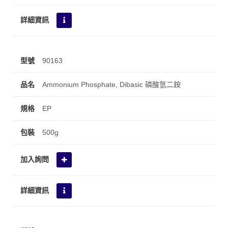
90163
Ammonium Phosphate, Dibasic 磷酸氫二銨
EP
500g