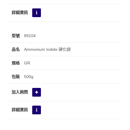
89104
Ammonium Iodide 碘化銨
GR
500g