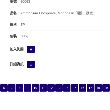
90063
Ammonium Phosphate, Monobasic 磷酸二氫銨
EP
500g
6
7
8
9
10
11
12
13
14
15
16
17
18
19