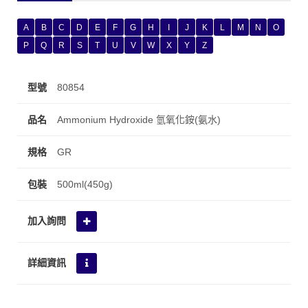
A
B
C
D
E
F
G
H
I
J
K
L
M
N
O
P
Q
R
S
T
U
V
W
X
Y
Z
80854
Ammonium Hydroxide 氫氧化銨(氨水)
GR
500ml(450g)