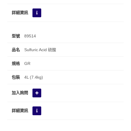
89514
Sulfuric Acid 硫酸
GR
4L (7.4kg)