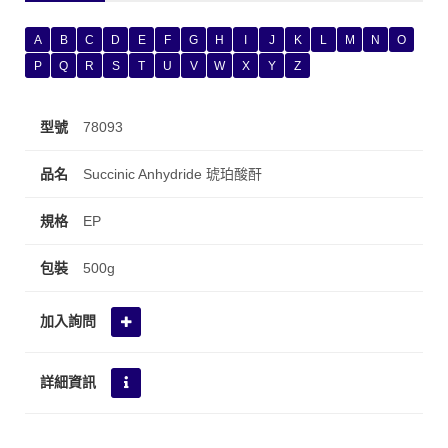
A
B
C
D
E
F
G
H
I
J
K
L
M
N
O
P
Q
R
S
T
U
V
W
X
Y
Z
78093
Succinic Anhydride 琥珀酸酐
EP
500g