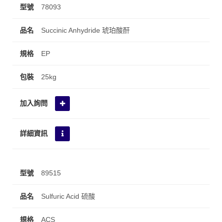
78093
Succinic Anhydride 琥珀酸酐
EP
25kg
89515
Sulfuric Acid 硫酸
ACS