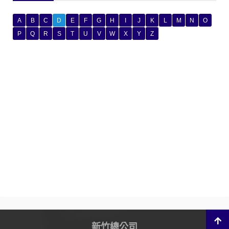
A
B
C
D
E
F
G
H
I
J
K
L
M
N
O
P
Q
R
S
T
U
V
W
X
Y
Z
新竹總公司