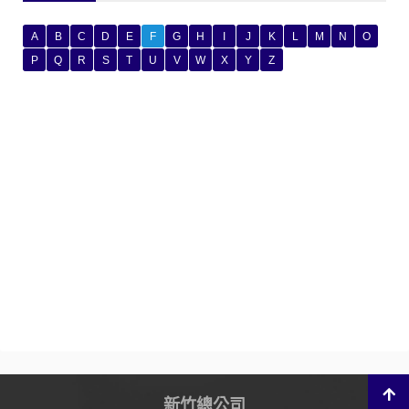
A
B
C
D
E
F
G
H
I
J
K
L
M
N
O
P
Q
R
S
T
U
V
W
X
Y
Z
新竹總公司