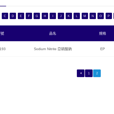
C
D
E
F
G
H
I
J
K
L
M
N
O
P
型號
品名
規格
193
Sodium Nitrite 亞硝酸鈉
EP
1
2