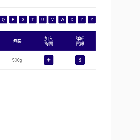
Q
R
S
T
U
V
W
X
Y
Z
加入
詳細
包裝
詢問
資訊
500g