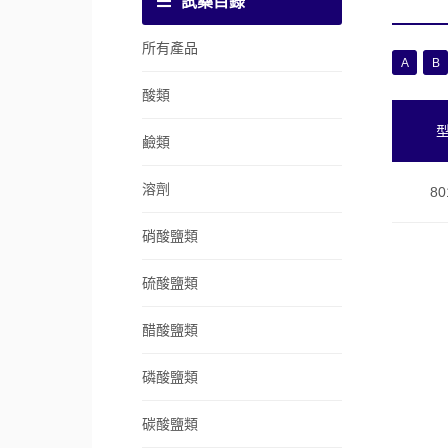
試藥目錄
所有產品
A
B
酸類
鹼類
溶劑
80
硝酸鹽類
硫酸鹽類
醋酸鹽類
磷酸鹽類
碳酸鹽類