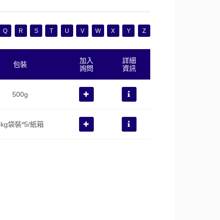
Q
R
S
T
U
V
W
X
Y
Z
加入
詳細
包裝
詢問
資訊
500g
5kg袋裝*5/紙箱