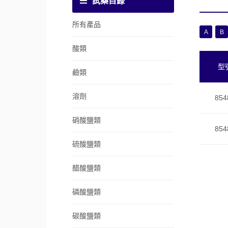
試藥目錄
所有產品
A
B
酸類
型
鹼類
溶劑
854
硝酸鹽類
854
硫酸鹽類
醋酸鹽類
磷酸鹽類
碳酸鹽類