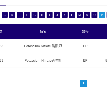
C
D
E
F
G
H
I
J
K
L
M
N
O
P
號
品名
規格
83
Potassium Nitrate 硝酸鉀
EP
83
Potassium Nitrate硝酸鉀
EP
1