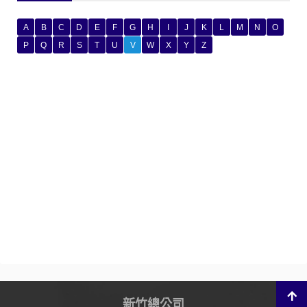
A
B
C
D
E
F
G
H
I
J
K
L
M
N
O
P
Q
R
S
T
U
V
W
X
Y
Z
新竹總公司