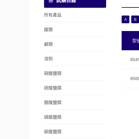
試藥目錄
所有產品
A
B
酸類
型
鹼類
溶劑
854
硝酸鹽類
856
硫酸鹽類
醋酸鹽類
磷酸鹽類
碳酸鹽類