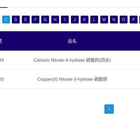
C
D
E
F
G
H
I
J
K
L
M
N
O
P
號
品名
93
Calcium Nitrate-4-hydrate 硝酸鈣(四水)
03
Copper(II) Nitrate-3-hydrate 硝酸銅
1