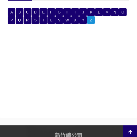
A
B
C
D
E
F
G
H
I
J
K
L
M
N
O
P
Q
R
S
T
U
V
W
X
Y
Z
新竹總公司