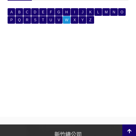
A
B
C
D
E
F
G
H
I
J
K
L
M
N
O
P
Q
R
S
T
U
V
W
X
Y
Z
新竹總公司