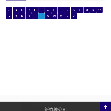
A
B
C
D
E
F
G
H
I
J
K
L
M
N
O
P
Q
R
S
T
U
V
W
X
Y
Z
新竹總公司