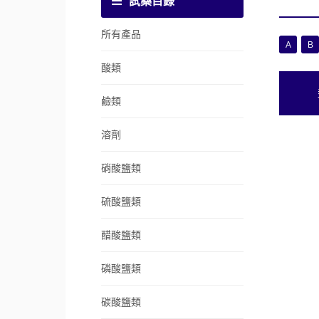
試藥目錄
所有產品
A
B
酸類
鹼類
溶劑
硝酸鹽類
硫酸鹽類
醋酸鹽類
磷酸鹽類
碳酸鹽類