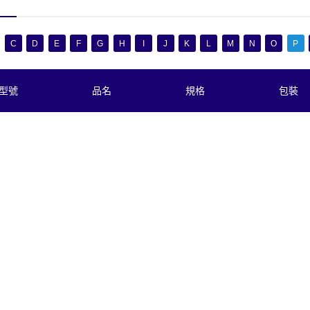
C
D
E
F
G
H
I
J
K
L
M
N
O
P
型號
品名
規格
包裝