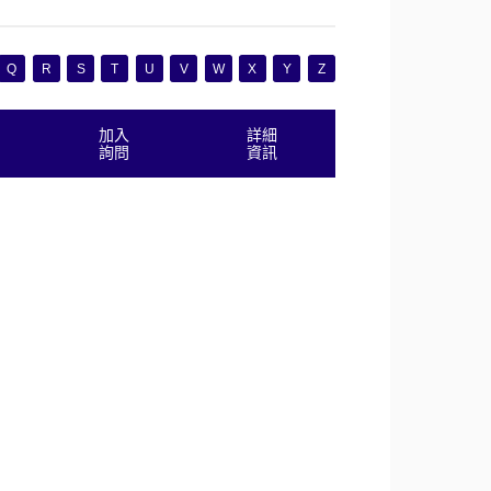
Q
R
S
T
U
V
W
X
Y
Z
加入
詳細
詢問
資訊