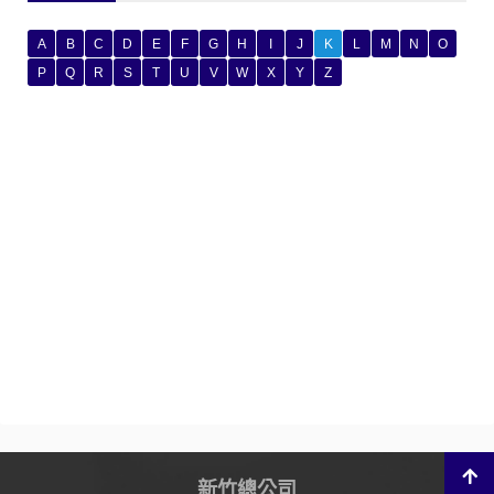
A
B
C
D
E
F
G
H
I
J
K
L
M
N
O
P
Q
R
S
T
U
V
W
X
Y
Z
新竹總公司