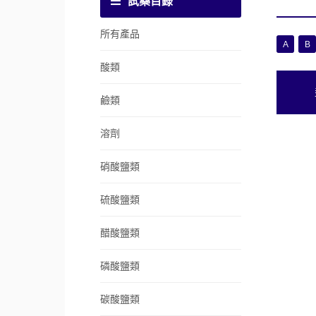
試藥目錄
所有產品
A
B
酸類
鹼類
溶劑
硝酸鹽類
硫酸鹽類
醋酸鹽類
磷酸鹽類
碳酸鹽類