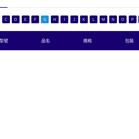
C
D
E
F
G
H
I
J
K
L
M
N
O
P
型號
品名
規格
包裝