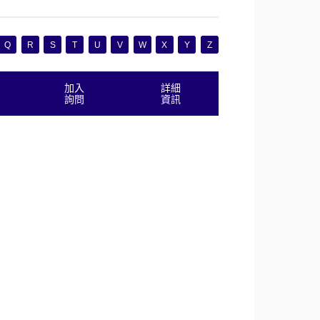
Q
R
S
T
U
V
W
X
Y
Z
加入
詳細
詢問
資訊