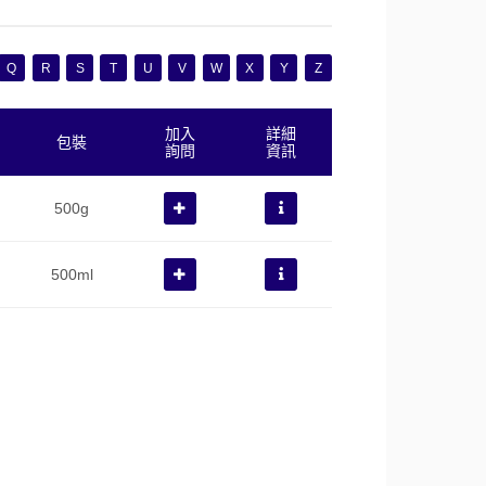
Q
R
S
T
U
V
W
X
Y
Z
加入
詳細
包裝
詢問
資訊
500g
500ml