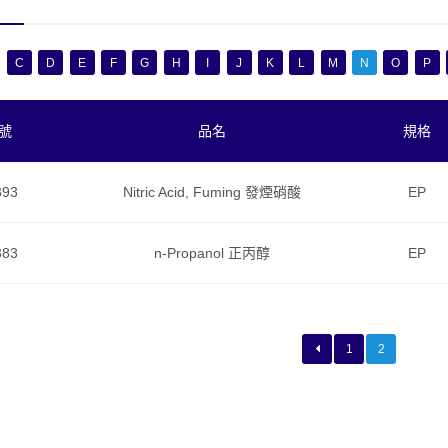
C
D
E
F
G
H
I
J
K
L
M
N
O
P
號
品名
規格
393
Nitric Acid, Fuming 發煙硝酸
EP
383
n-Propanol 正丙醇
EP
1
2