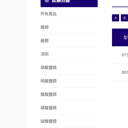
試藥目錄
所有產品
A
B
酸類
型
鹼類
溶劑
87
硝酸鹽類
88
硫酸鹽類
醋酸鹽類
磷酸鹽類
碳酸鹽類