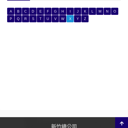
A
B
C
D
E
F
G
H
I
J
K
L
M
N
O
P
Q
R
S
T
U
V
W
X
Y
Z
新竹總公司