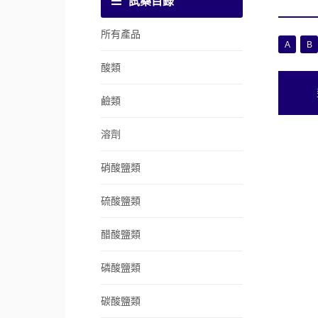
試藥目錄
所有產品
A
B
酸類
鹼類
溶劑
硝酸鹽類
硫酸鹽類
醋酸鹽類
磷酸鹽類
碳酸鹽類