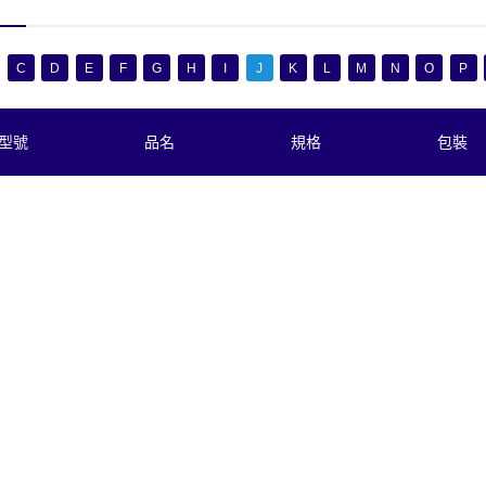
C
D
E
F
G
H
I
J
K
L
M
N
O
P
型號
品名
規格
包裝