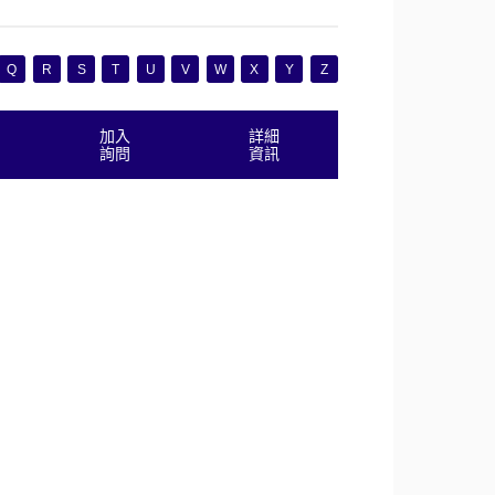
Q
R
S
T
U
V
W
X
Y
Z
加入
詳細
詢問
資訊