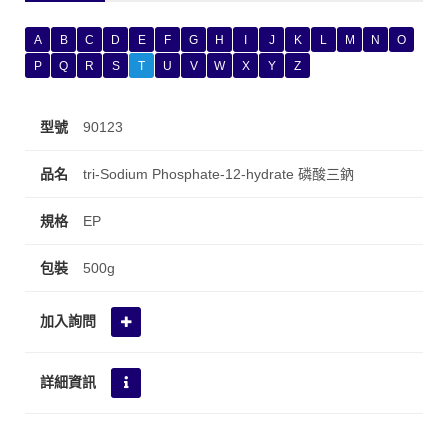
A
B
C
D
E
F
G
H
I
J
K
L
M
N
O
P
Q
R
S
T
U
V
W
X
Y
Z
90123
tri-Sodium Phosphate-12-hydrate 磷酸三鈉
EP
500g