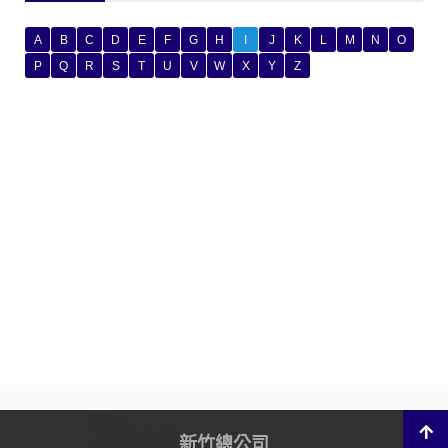
A
B
C
D
E
F
G
H
I
J
K
L
M
N
O
P
Q
R
S
T
U
V
W
X
Y
Z
新竹總公司