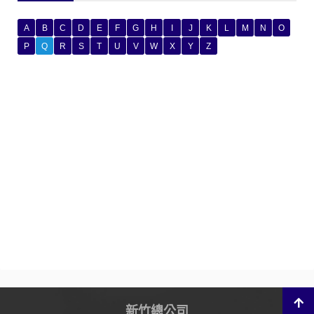
A
B
C
D
E
F
G
H
I
J
K
L
M
N
O
P
Q
R
S
T
U
V
W
X
Y
Z
新竹總公司