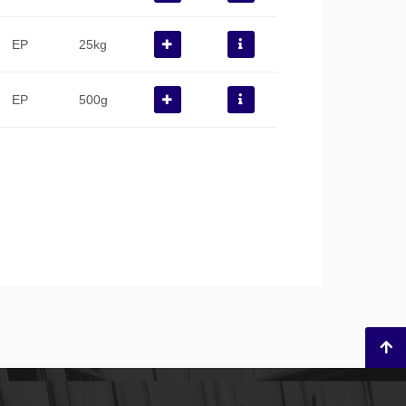
EP
25kg
EP
500g