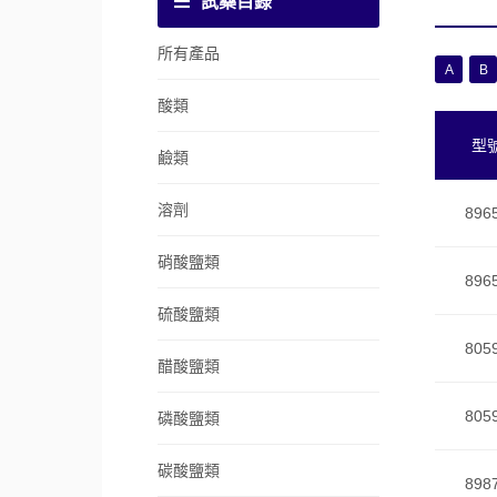
試藥目錄
所有產品
A
B
酸類
型
鹼類
溶劑
896
硝酸鹽類
896
硫酸鹽類
805
醋酸鹽類
805
磷酸鹽類
碳酸鹽類
898