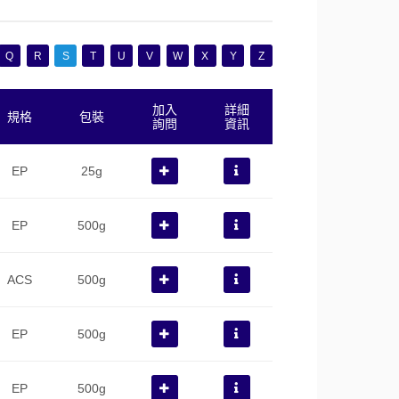
Q
R
S
T
U
V
W
X
Y
Z
加入
詳細
規格
包裝
詢問
資訊
EP
25g
EP
500g
ACS
500g
EP
500g
EP
500g