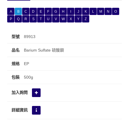
A
B
C
D
E
F
G
H
I
J
K
L
M
N
O
P
Q
R
S
T
U
V
W
X
Y
Z
89913
Barium Sulfate 硫酸鋇
EP
500g