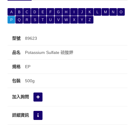
A
B
C
D
E
F
G
H
I
J
K
L
M
N
O
P
Q
R
S
T
U
V
W
X
Y
Z
89623
Potassium Sulfate 硫酸鉀
EP
500g