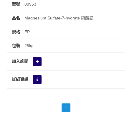
89953
Magnesium Sulfate-7-hydrate 硫酸鎂
EP
25kg
1