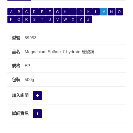
A
B
C
D
E
F
G
H
I
J
K
L
M
N
O
P
Q
R
S
T
U
V
W
X
Y
Z
89953
Magnesium Sulfate-7-hydrate 硫酸鎂
EP
500g