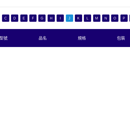
C
D
E
F
G
H
I
J
K
L
M
N
O
P
型號
品名
規格
包裝