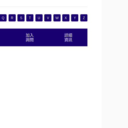
Q
R
S
T
U
V
W
X
Y
Z
加入
詳細
詢問
資訊