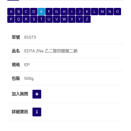
A
B
C
D
E
F
G
H
I
J
K
L
M
N
O
P
Q
R
S
T
U
V
W
X
Y
Z
81073
EDTA.2Na 乙二胺四醋酸二鈉
EP
500g