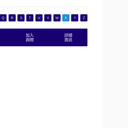
Q
R
S
T
U
V
W
X
Y
Z
加入
詳細
詢問
資訊