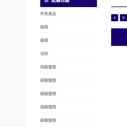
試藥目錄
所有產品
A
B
酸類
鹼類
溶劑
硝酸鹽類
硫酸鹽類
醋酸鹽類
磷酸鹽類
碳酸鹽類