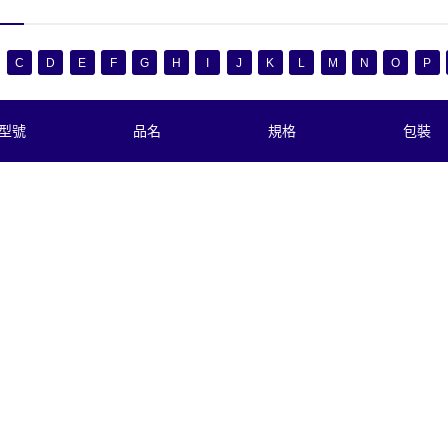
C
D
E
F
G
H
I
J
K
L
M
N
O
P
型號
品名
規格
包裝