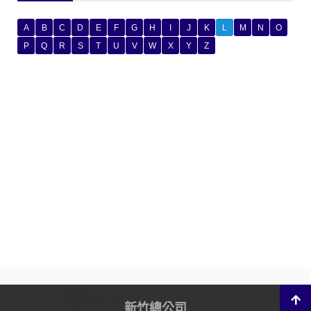
A
B
C
D
E
F
G
H
I
J
K
L
M
N
O
P
Q
R
S
T
U
V
W
X
Y
Z
新竹總公司