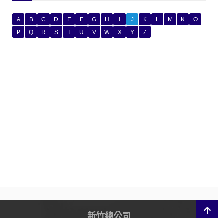
A
B
C
D
E
F
G
H
I
J
K
L
M
N
O
P
Q
R
S
T
U
V
W
X
Y
Z
新竹總公司