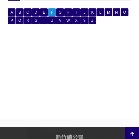
A
B
C
D
E
F
G
H
I
J
K
L
M
N
O
P
Q
R
S
T
U
V
W
X
Y
Z
新竹總公司