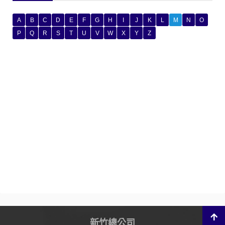
A
B
C
D
E
F
G
H
I
J
K
L
M
N
O
P
Q
R
S
T
U
V
W
X
Y
Z
新竹總公司