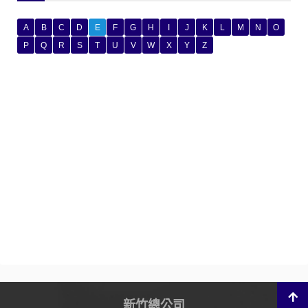
A
B
C
D
E
F
G
H
I
J
K
L
M
N
O
P
Q
R
S
T
U
V
W
X
Y
Z
新竹總公司