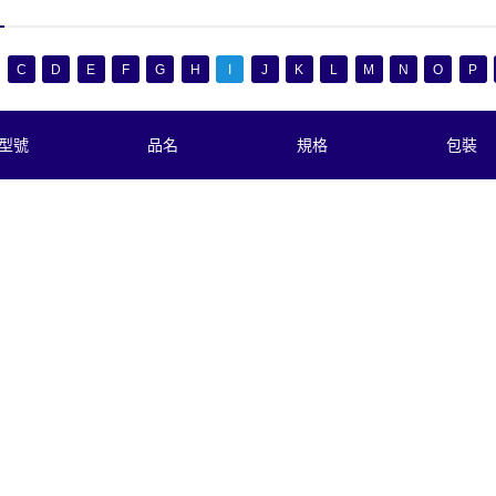
C
D
E
F
G
H
I
J
K
L
M
N
O
P
型號
品名
規格
包裝