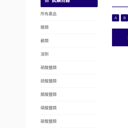
試藥目錄
所有產品
A
B
酸類
鹼類
溶劑
硝酸鹽類
硫酸鹽類
醋酸鹽類
磷酸鹽類
碳酸鹽類