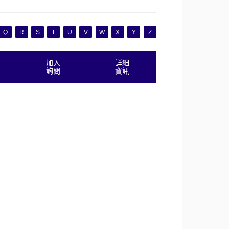
Q
R
S
T
U
V
W
X
Y
Z
加入
詳細
詢問
資訊