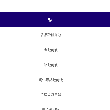
品名
多晶矽蝕刻液
金蝕刻液
鉻蝕刻液
氧化銦錫蝕刻液
低濃度氫氟酸
墊底蝕刻液