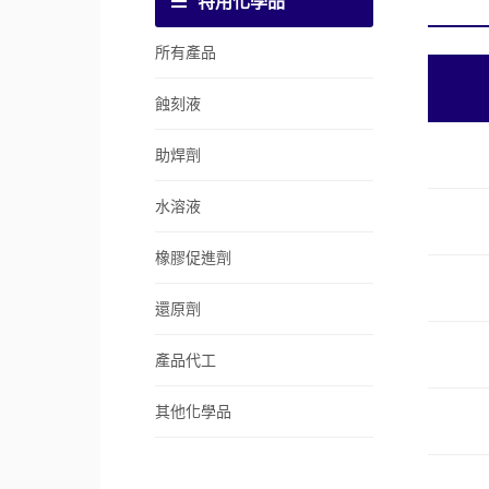
特用化學品
所有產品
蝕刻液
助焊劑
水溶液
橡膠促進劑
還原劑
產品代工
其他化學品