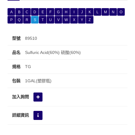
A
B
C
D
E
F
G
H
I
J
K
L
M
N
O
P
Q
R
S
T
U
V
W
X
Y
Z
89510
Sulfuric Acid(60%) 硫酸(60%)
TG
1GAL(塑膠瓶)